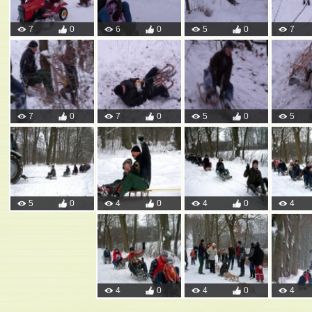
7
0
6
0
5
0
7
7
0
7
0
5
0
5
5
0
4
0
4
0
4
4
0
4
0
4