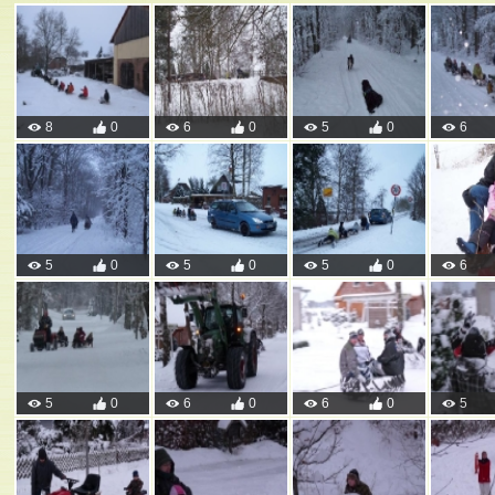
8
0
6
0
5
0
6
5
0
5
0
5
0
6
5
0
6
0
6
0
5