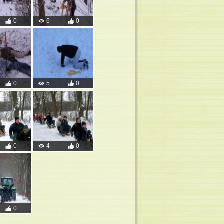
0
6
0
0
5
0
0
4
0
0