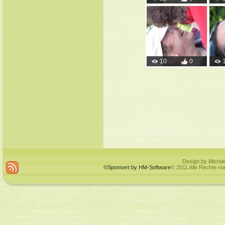
10
0
Design by Michae
©Sponsert by HM-Software
© 2011 Alle Rechte vo