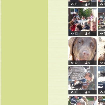
11
0
12
0
11
0
11
0