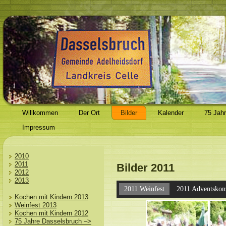
Willkommen
Der Ort
Bilder
Kalender
75 Jah
Impressum
2010
2011
Bilder 2011
2012
2013
2011 Weinfest
2011 Adventskon
Kochen mit Kindern 2013
Weinfest 2013
Kochen mit Kindern 2012
75 Jahre Dasselsbruch –>