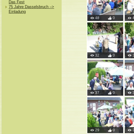
Das Fest
75 Jahre Dasselsbruch –>
Einladung
48
0
32
0
37
0
29
0