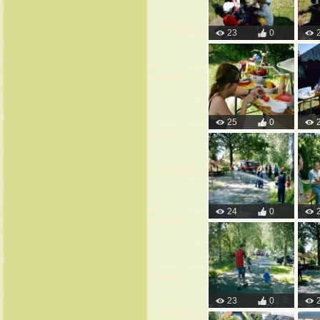
23
0
25
0
24
0
23
0