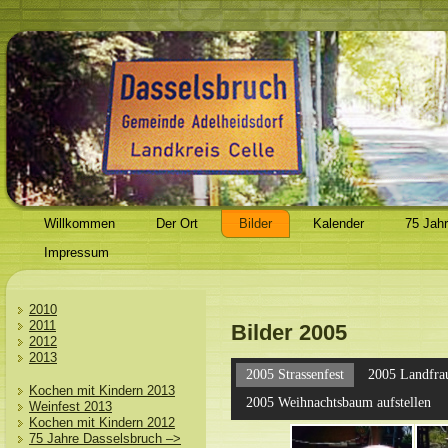
Willkommen
Der Ort
Bilder
Kalender
75 Jah
Impressum
2010
2011
Bilder 2005
2012
2013
2005 Strassenfest
2005 Landfra
Kochen mit Kindern 2013
2005 Weihnachtsbaum aufstellen
Weinfest 2013
Kochen mit Kindern 2012
75 Jahre Dasselsbruch –>