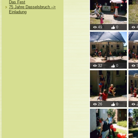
Das Fest
75 Jahre Dasselsbruch –>
Einladung
49
0
32
0
26
0