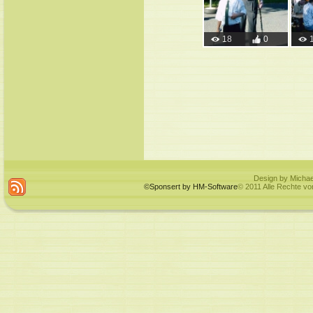
18
0
Design by Michae
©Sponsert by HM-Software
© 2011 Alle Rechte vo