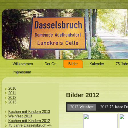
Willkommen
Der Ort
Bilder
Kalender
75 Jah
Impressum
2010
2011
Bilder 2012
2012
2013
2012 Weinfest
2012 75 Jahre Da
Kochen mit Kindern 2013
Weinfest 2013
Kochen mit Kindern 2012
75 Jahre Dasselsbruch –>