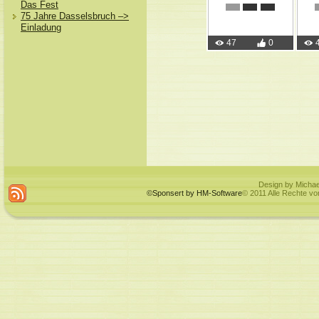
Das Fest
75 Jahre Dasselsbruch –>
Einladung
47
0
Design by Michae
©Sponsert by HM-Software
© 2011 Alle Rechte vo