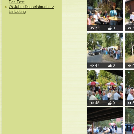
Das Fest
75 Jahre Dasselsbruch –>
Einladung
72
0
47
0
48
0