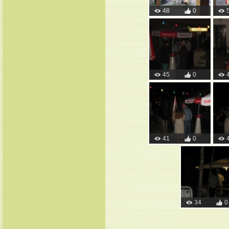
48
0
45
0
41
0
34
0