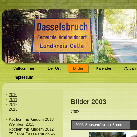
Willkommen
Der Ort
Bilder
Kalender
75 Jah
Impressum
2010
2011
Bilder 2003
2012
2013
2003
Kochen mit Kindern 2013
Weinfest 2013
2003 Strassenfest im Sommer
Kochen mit Kindern 2012
75 Jahre Dasselsbruch –>