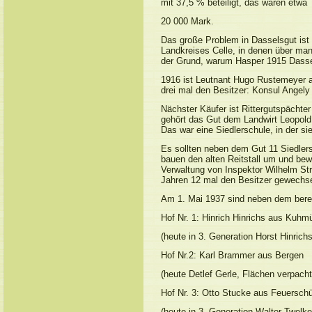
mit 37,5 % beteiligt, das waren etwa
20 000 Mark.
Das große Problem in Dasselsgut ist 
Landkreises Celle, in denen über man
der Grund, warum Hasper 1915 Dassel
1916 ist Leutnant Hugo Rustemeyer a
drei mal den Besitzer: Konsul Angel
Nächster Käufer ist Rittergutspächte
gehört das Gut dem Landwirt Leopold
Das war eine Siedlerschule, in der sie
Es sollten neben dem Gut 11 Siedlers
bauen den alten Reitstall um und bew
Verwaltung von Inspektor Wilhelm Str
Jahren 12 mal den Besitzer gewechse
Am 1. Mai 1937 sind neben dem bere
Hof Nr. 1: Hinrich Hinrichs aus Kuhm
(heute in 3. Generation Horst Hinrich
Hof Nr.2: Karl Brammer aus Bergen
(heute Detlef Gerle, Flächen verpacht
Hof Nr. 3: Otto Stucke aus Feuersch
(heute in 3. Generation Walter Twelk