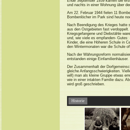
Ende September 1939 kamen die erste
und nachts in einer Wohnung über de
Am 22. Februar 1944 fielen 11 Bomb
Bombenlöcher im Park sind heute no
Nach Beendigung des Krieges hatte s
aus den Ostgebieten fast verdoppelt
Kriegsgefangene und Diebstähle waren
und, wie viele es empfanden- Gutes: 
Kinder, die eine Höheren Schule in C
den Wintermonaten war die Schule oft
Nach der Währungsreform normalisier
entstanden einige Einfamilienhäuser.
Der Zusammenhalt der Dorfgemeinschaf
gleiche Anfangsschwierigkeiten. Viell
will) man als kleine Gruppe etwas e
wie in einer intakten Familie dazu. Ab
wird groß geschrieben.
Historie