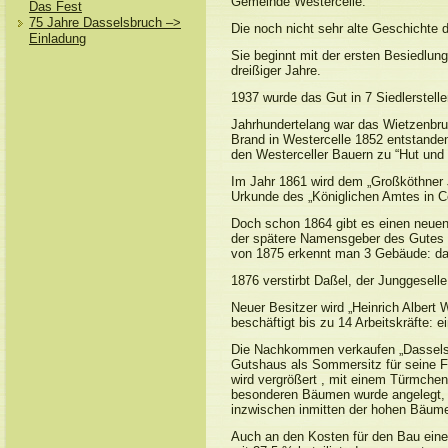
Gemeinde Westercelle.
Das Fest
75 Jahre Dasselsbruch –>
Die noch nicht sehr alte Geschichte de
Einladung
Sie beginnt mit der ersten Besiedlun
dreißiger Jahre.
1937 wurde das Gut in 7 Siedlerstell
Jahrhundertelang war das Wietzenbru
Brand in Westercelle 1852 entstanden
den Westerceller Bauern zu “Hut und W
Im Jahr 1861 wird dem „Großköthner J
Urkunde des „Königlichen Amtes in Ce
Doch schon 1864 gibt es einen neuen 
der spätere Namensgeber des Gutes un
von 1875 erkennt man 3 Gebäude: das
1876 verstirbt Daßel, der Junggesell
Neuer Besitzer wird „Heinrich Albert
beschäftigt bis zu 14 Arbeitskräfte: e
Die Nachkommen verkaufen „Dasselsgut
Gutshaus als Sommersitz für seine F
wird vergrößert , mit einem Türmchen
besonderen Bäumen wurde angelegt, d
inzwischen inmitten der hohen Bäume e
Auch an den Kosten für den Bau eine