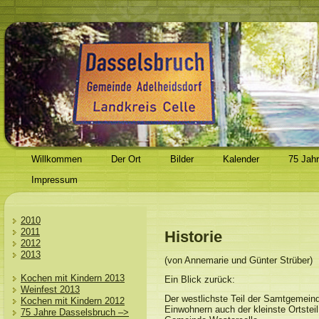
Willkommen
Der Ort
Bilder
Kalender
75 Jah
Impressum
2010
2011
Historie
2012
2013
(von Annemarie und Günter Strüber)
Kochen mit Kindern 2013
Ein Blick zurück:
Weinfest 2013
Der westlichste Teil der Samtgemeind
Kochen mit Kindern 2012
Einwohnern auch der kleinste Ortstei
75 Jahre Dasselsbruch –>