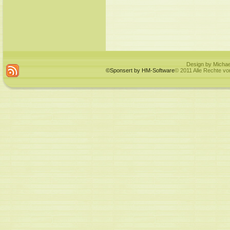
Design by Michae
©Sponsert by HM-Software
© 2011 Alle Rechte vo